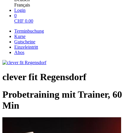
Français
Login
0
CHF
0.00
Terminbuchung
Kurse
Gutscheine
Einzeleintritt
Abos
clever fit Regensdorf
Probetraining mit Trainer, 60
Min