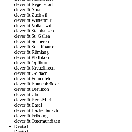
clever fit Regensdorf
clever fit Aarau
clever fit Zuchwil
clever fit Winterthur
clever fit Volketswil
clever fit Steinhausen
clever fit St. Gallen
clever fit Schlieren
clever fit Schaffhausen
clever fit Rümlang
clever fit Pfäffikon
clever fit Opfikon
clever fit Kreuzlingen
clever fit Goldach
clever fit Frauenfeld
clever fit Emmenbrücke
clever fit Dietlikon
clever fit Chur
clever fit Bern-Muri
clever fit Basel
clever fit Bachenbülach
clever fit Fribourg
clever fit Ostermundigen
Deutsch
Deutsch