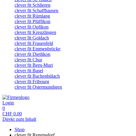
clever fit Schlieren
clever fit Schaffhausen
clever fit Rümlang
clever fit Pfäffikon
clever fit Opfikon
clever fit Kreuzlingen
clever fit Goldach
clever fit Frauenfeld
clever fit Emmenbrücke
clever fit Dietlikon
clever fit Chur
clever fit Bern-Muri
clever fit Basel
clever fit Bachenbülach
clever fit Fribourg
clever fit Ostermundigen
Login
0
CHF
0.00
Direkt zum Inhalt
Shop
clever fit Regensdorf