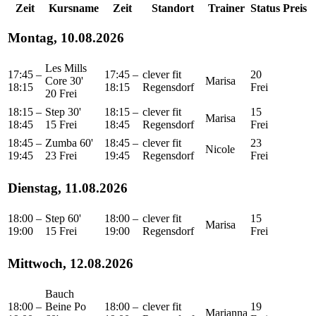
Zeit
Kursname
Zeit
Standort
Trainer
Status
Preis
Montag, 10.08.2026
Les Mills
17:45 –
17:45 –
clever fit
20
Core 30'
Marisa
18:15
18:15
Regensdorf
Frei
20 Frei
18:15 –
Step 30'
18:15 –
clever fit
15
Marisa
18:45
15 Frei
18:45
Regensdorf
Frei
18:45 –
Zumba 60'
18:45 –
clever fit
23
Nicole
19:45
23 Frei
19:45
Regensdorf
Frei
Dienstag, 11.08.2026
18:00 –
Step 60'
18:00 –
clever fit
15
Marisa
19:00
15 Frei
19:00
Regensdorf
Frei
Mittwoch, 12.08.2026
Bauch
18:00 –
Beine Po
18:00 –
clever fit
19
Marianna