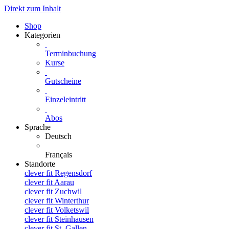
Direkt zum Inhalt
Shop
Kategorien
Terminbuchung
Kurse
Gutscheine
Einzeleintritt
Abos
Sprache
Deutsch
Français
Standorte
clever fit Regensdorf
clever fit Aarau
clever fit Zuchwil
clever fit Winterthur
clever fit Volketswil
clever fit Steinhausen
clever fit St. Gallen