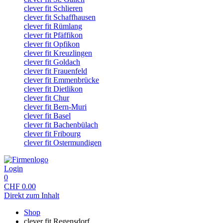
clever fit Schlieren
clever fit Schaffhausen
clever fit Rümlang
clever fit Pfäffikon
clever fit Opfikon
clever fit Kreuzlingen
clever fit Goldach
clever fit Frauenfeld
clever fit Emmenbrücke
clever fit Dietlikon
clever fit Chur
clever fit Bern-Muri
clever fit Basel
clever fit Bachenbülach
clever fit Fribourg
clever fit Ostermundigen
Login
0
CHF
0.00
Direkt zum Inhalt
Shop
clever fit Regensdorf