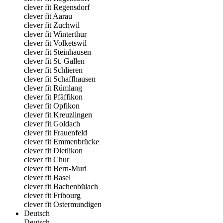
clever fit Regensdorf
clever fit Aarau
clever fit Zuchwil
clever fit Winterthur
clever fit Volketswil
clever fit Steinhausen
clever fit St. Gallen
clever fit Schlieren
clever fit Schaffhausen
clever fit Rümlang
clever fit Pfäffikon
clever fit Opfikon
clever fit Kreuzlingen
clever fit Goldach
clever fit Frauenfeld
clever fit Emmenbrücke
clever fit Dietlikon
clever fit Chur
clever fit Bern-Muri
clever fit Basel
clever fit Bachenbülach
clever fit Fribourg
clever fit Ostermundigen
Deutsch
Deutsch