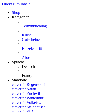
Direkt zum Inhalt
Shop
Kategorien
Terminbuchung
Kurse
Gutscheine
Einzeleintritt
Abos
Sprache
Deutsch
Français
Standorte
clever fit Regensdorf
clever fit Aarau
clever fit Zuchwil
clever fit Winterthur
clever fit Volketswil
clever fit Steinhausen
clever fit St. Gallen