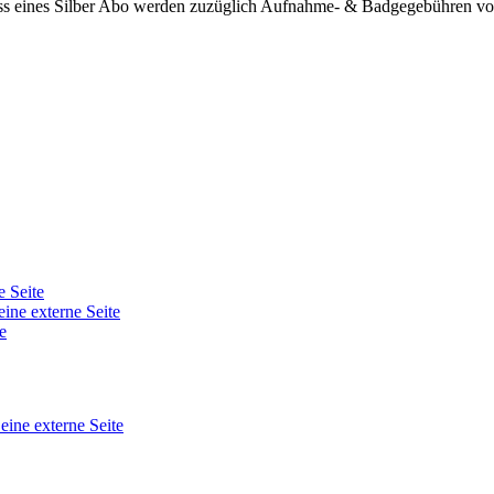
ss eines Silber Abo werden zuzüglich Aufnahme- & Badgegebühren von 
e Seite
eine externe Seite
e
 eine externe Seite