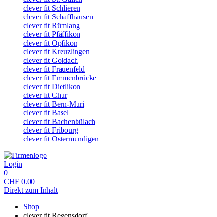
clever fit Schlieren
clever fit Schaffhausen
clever fit Rümlang
clever fit Pfäffikon
clever fit Opfikon
clever fit Kreuzlingen
clever fit Goldach
clever fit Frauenfeld
clever fit Emmenbrücke
clever fit Dietlikon
clever fit Chur
clever fit Bern-Muri
clever fit Basel
clever fit Bachenbülach
clever fit Fribourg
clever fit Ostermundigen
Login
0
CHF
0.00
Direkt zum Inhalt
Shop
clever fit Regensdorf